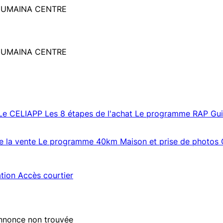
E HUMAINA CENTRE
E HUMAINA CENTRE
Le CELIAPP
Les 8 étapes de l'achat
Le programme RAP
Gu
e la vente
Le programme 40km
Maison et prise de photos
ation
Accès courtier
nnonce non trouvée