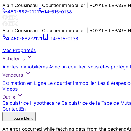
Alain Cousineau | Courtier immobilier | ROYALE LEPAG
450-682-2121
14-515-0138
Alain Cousineau | Courtier immobilier | ROYALE LEPAG
450-682-2121
14-515-0138
Mes Propriétés
Acheteurs
Alertes Immobilières
Avec un courtier, vous êtes protégé
Vendeurs
Estimation en Ligne
Le courtier immobilier
Les 8 étapes d
Vidéos
Outils
Calculatrice Hypothécaire
Calculatrice de la Taxe de Mut
Contact
En
Toggle Menu
An error occurred while fetching data from the backend
A